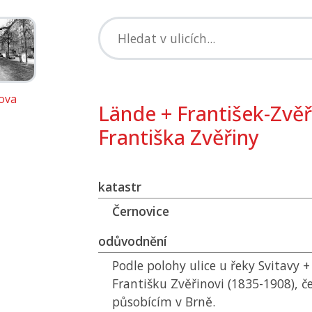
ova
Lände + František-Zvěř
Františka Zvěřiny
katastr
Černovice
odůvodnění
Podle polohy ulice u řeky Svitavy
Františku Zvěřinovi (1835-1908), 
působícím v Brně.