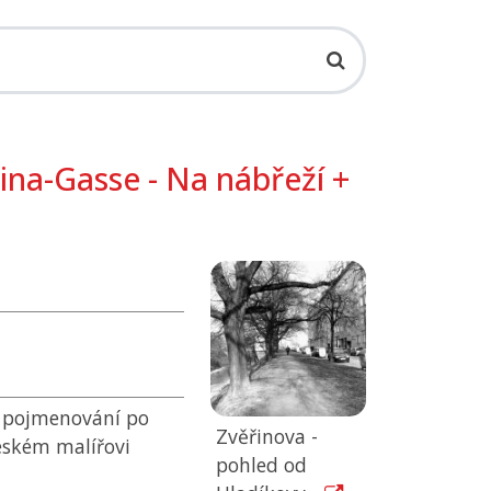
ina-Gasse - Na nábřeží +
 + pojmenování po
Zvěřinova -
českém malířovi
pohled od