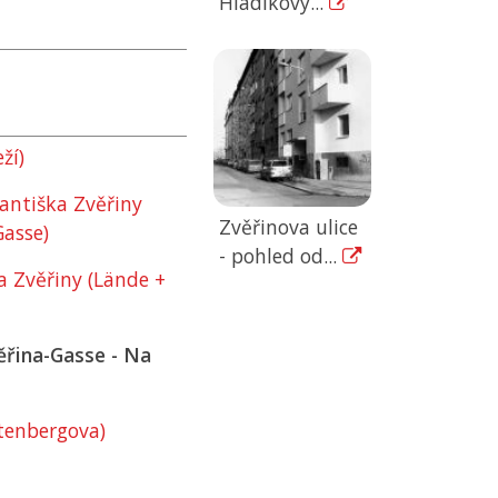
Hladíkovy...
ží)
rantiška Zvěřiny
Zvěřinova ulice
Gasse)
- pohled od...
a Zvěřiny (Lände +
ěřina-Gasse - Na
tenbergova)