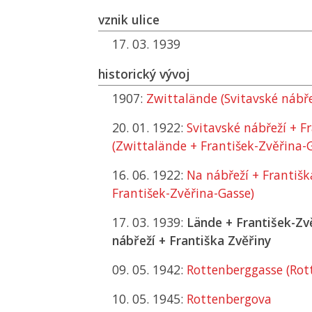
vznik ulice
17. 03. 1939
historický vývoj
1907:
Zwittalände (Svitavské nábře
20. 01. 1922:
Svitavské nábřeží + F
(Zwittalände + František-Zvěřina-
16. 06. 1922:
Na nábřeží + Františk
František-Zvěřina-Gasse)
17. 03. 1939:
Lände + František-Zv
nábřeží + Františka Zvěřiny
09. 05. 1942:
Rottenberggasse (Rot
10. 05. 1945:
Rottenbergova