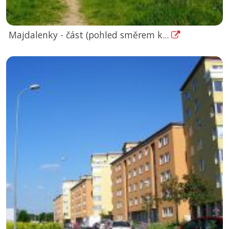
Majdalenky - část (pohled směrem k...