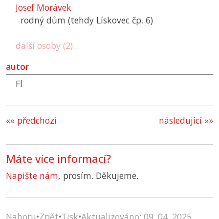
Josef Morávek
rodný dům (tehdy Lískovec čp. 6)
další osoby (2)...
autor
Fl
«« předchozí
následující »»
Máte více informací?
Napište nám
, prosím. Děkujeme.
Nahoru
•
Zpět
•
Tisk
•
Aktualizováno: 09. 04. 2025