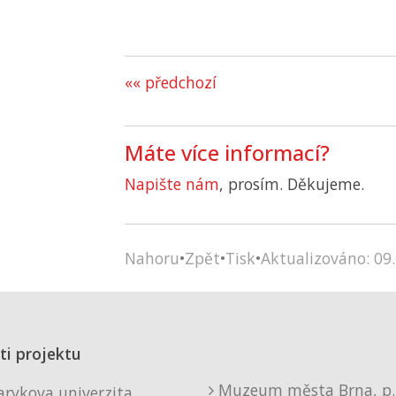
«« předchozí
Máte více informací?
Napište nám
, prosím. Děkujeme.
Nahoru
•
Zpět
•
Tisk
•
Aktualizováno: 09.
ti projektu
Muzeum města Brna, p. 
rykova univerzita