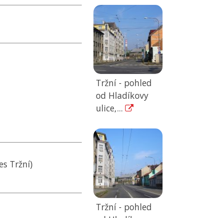
Tržní - pohled
od Hladíkovy
ulice,...
es Tržní)
Tržní - pohled