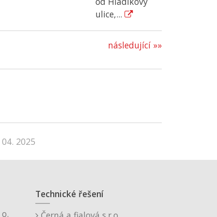
od Hladíkovy
ulice,...
následující »»
 04. 2025
Technické řešení
o.
Černá a fialová s.r.o.