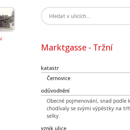
í
Marktgasse - Tržní
katastr
Černovice
odůvodnění
Obecné pojmenování, snad podle k
chodívaly se svými výpěstky na tr
selky.
vznik ulice