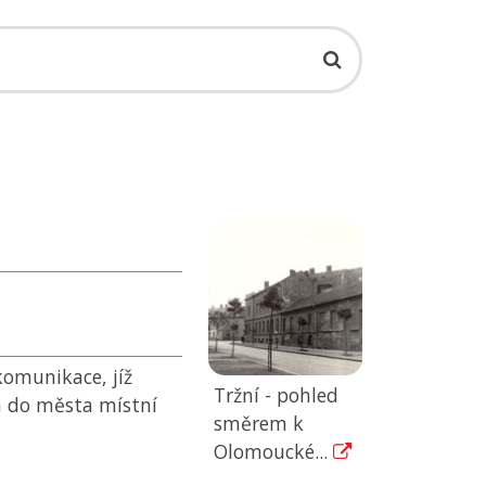
omunikace, jíž
Tržní - pohled
h do města místní
směrem k
Olomoucké...