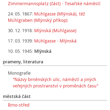
Zimmermannsplatz (část) - Tesařské náměstí
24. 05. 1867:
Mühlgasse (Mlýnská), též
Mühlgraben (Mlýnský příkop)
30. 12. 1918:
Mlýnská (Mühlgasse)
17. 03. 1939:
Mühlgasse - Mlýnská
10. 05. 1945:
Mlýnská
prameny, literatura
Monografie
"Názvy brněnských ulic, náměstí a jiných
veřejných prostranství v proměnách času"
městská část
Brno-střed