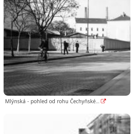
Mlýnská - pohled od rohu Čechyňské...