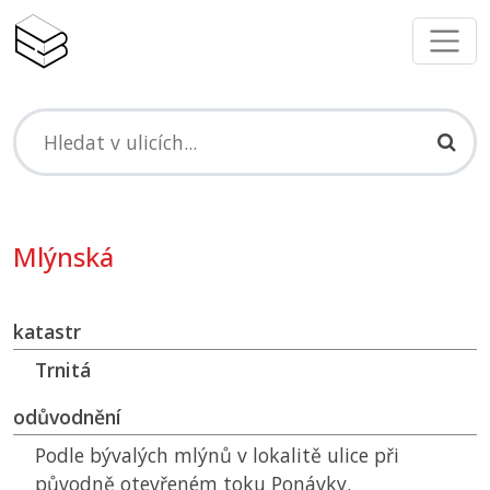
Mlýnská
katastr
Trnitá
odůvodnění
Podle bývalých mlýnů v lokalitě ulice při
původně otevřeném toku Ponávky.