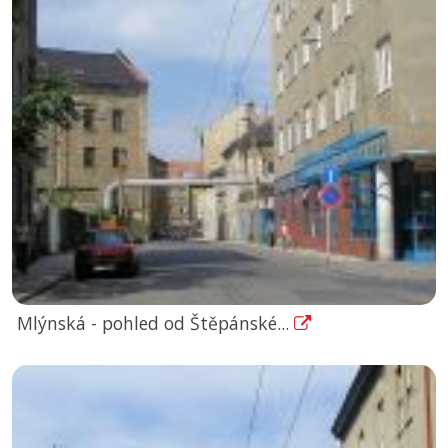
Mlýnská - pohled od Štěpánské...