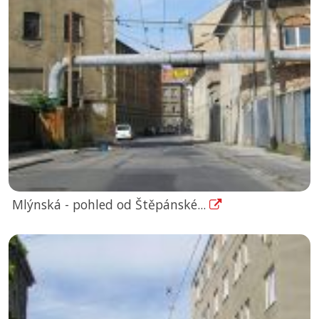
Mlýnská - pohled od Štěpánské...