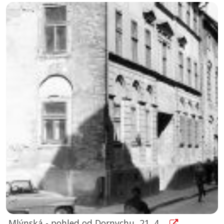
Mlýnská - pohled od Dornychu, 21. 4....