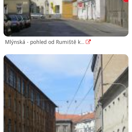
Mlýnská - pohled od Rumiště k...