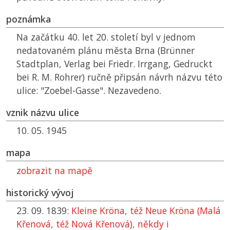
poznámka
Na začátku 40. let 20. století byl v jednom
nedatovaném plánu města Brna (Brünner
Stadtplan, Verlag bei Friedr. Irrgang, Gedruckt
bei R. M. Rohrer) ručně připsán návrh názvu této
ulice: "Zoebel-Gasse". Nezavedeno.
vznik názvu ulice
10. 05. 1945
mapa
zobrazit na mapě
historický vývoj
23. 09. 1839:
Kleine Kröna, též Neue Kröna (Malá
Křenová, též Nová Křenová), někdy i