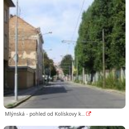
Mlýnská - pohled od Kolískovy k...