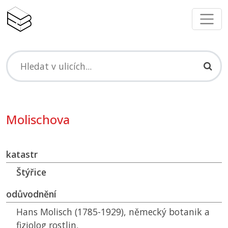
Molischova
katastr
Štýřice
odůvodnění
Hans Molisch (1785-1929), německý botanik a
fiziolog rostlin.