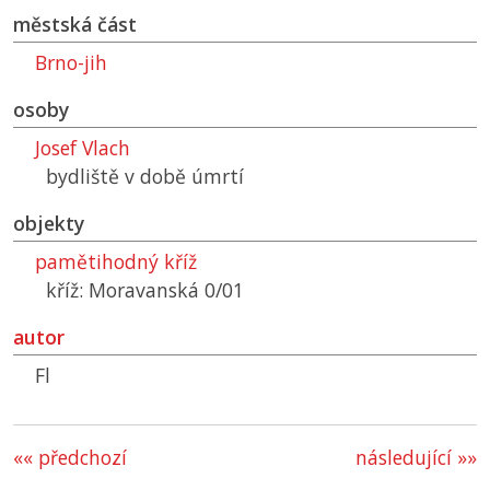
městská část
Brno-jih
osoby
Josef Vlach
bydliště v době úmrtí
objekty
pamětihodný kříž
kříž: Moravanská 0/01
autor
Fl
«« předchozí
následující »»