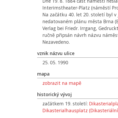
Dne 19. 8. 1884 část náměstí nesl
Interimstheater-Platz (náměstí Pr
Na začátku 40. let 20. století byl 
nedatovaném plánu města Brna (B
Verlag bei Friedr. Irrgang, Gedruckt
ručně připsán návrh názvu náměstí
Nezavedeno.
vznik názvu ulice
25. 05. 1990
mapa
zobrazit na mapě
historický vývoj
začátkem 19. století:
Dikasterialpl
Dikasterialhausplatz (Dikasteriáln