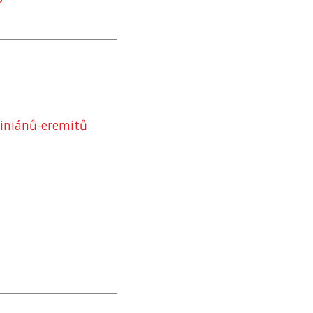
tiniánů-eremitů