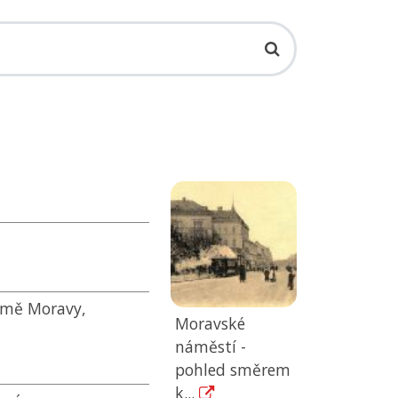
emě Moravy,
Moravské
náměstí -
pohled směrem
k...