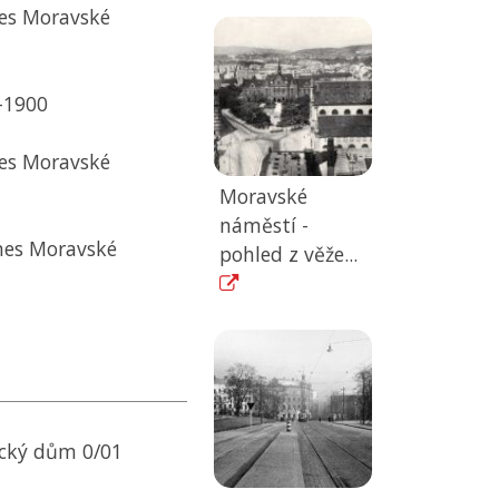
nes Moravské
–⁠1900
nes Moravské
Moravské
náměstí -
dnes Moravské
pohled z věže...
cký dům 0/01