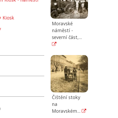
 Kiosk
Moravské
y
náměstí -
severní část,...
Čištění stoky
na
)
Moravském...