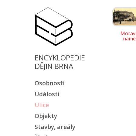
Morav
náměs
ENCYKLOPEDIE
DĚJIN BRNA
Osobnosti
Události
Ulice
Objekty
Stavby, areály