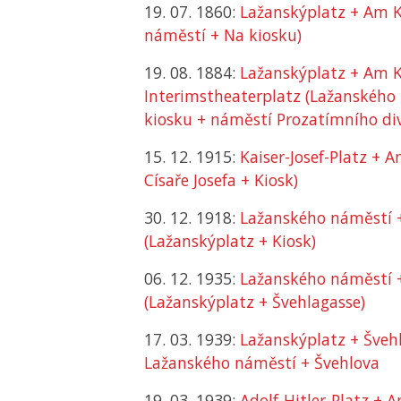
19. 07. 1860:
Lažanskýplatz + Am K
náměstí + Na kiosku)
19. 08. 1884:
Lažanskýplatz + Am K
Interimstheaterplatz (Lažanského
kiosku + náměstí Prozatímního di
15. 12. 1915:
Kaiser-Josef-Platz + 
Císaře Josefa + Kiosk)
30. 12. 1918:
Lažanského náměstí +
(Lažanskýplatz + Kiosk)
06. 12. 1935:
Lažanského náměstí 
(Lažanskýplatz + Švehlagasse)
17. 03. 1939:
Lažanskýplatz + Švehl
Lažanského náměstí + Švehlova
19. 03. 1939:
Adolf-Hitler-Platz + 