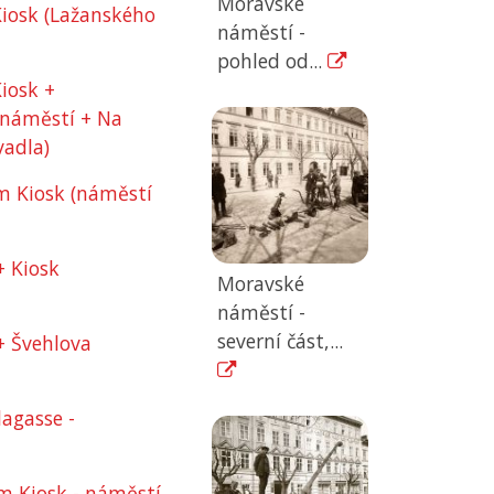
Moravské
iosk (Lažanského
náměstí -
pohled od...
iosk +
 náměstí + Na
vadla)
Am Kiosk (náměstí
 Kiosk
Moravské
náměstí -
severní část,...
+ Švehlova
agasse -
Am Kiosk - náměstí