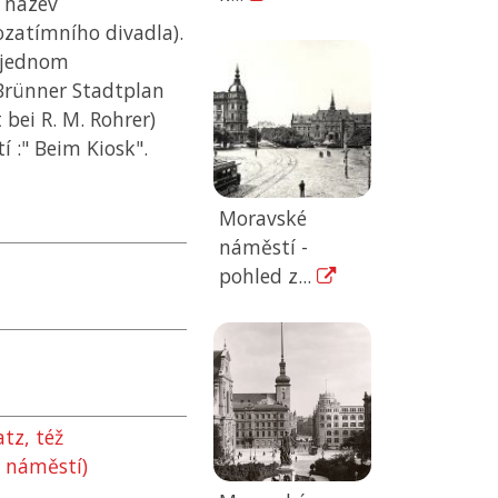
a název
ozatímního divadla).
v jednom
rünner Stadtplan
 bei R. M. Rohrer)
 :" Beim Kiosk".
Moravské
náměstí -
pohled z...
atz, též
í náměstí)