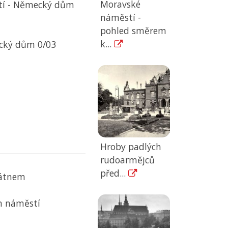
Moravské
tí - Německý dům
náměstí -
pohled směrem
k...
cký dům 0/03
Hroby padlých
rudoarmějců
před...
látnem
m náměstí