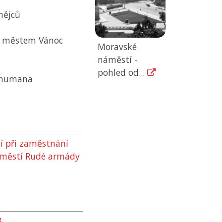
mějců
m městem Vánoc
Moravské
náměstí -
pohled od...
o humana
cí při zaměstnání
náměstí Rudé armády
8