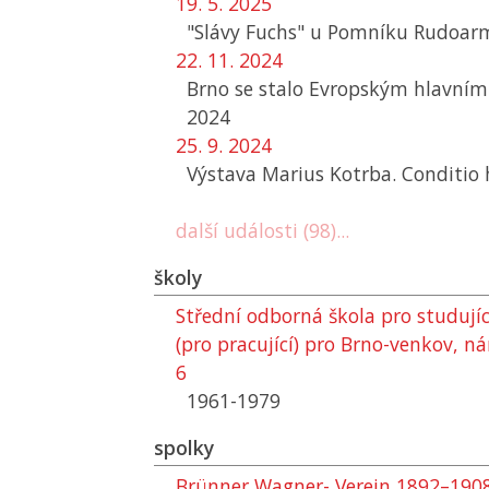
19. 5. 2025
"Slávy Fuchs" u Pomníku Rudoar
22. 11. 2024
Brno se stalo Evropským hlavní
2024
25. 9. 2024
Výstava Marius Kotrba. Conditi
další události (98)...
školy
Střední odborná škola pro studují
(pro pracující) pro Brno-venkov, 
6
1961-1979
spolky
Brünner Wagner- Verein 1892–190