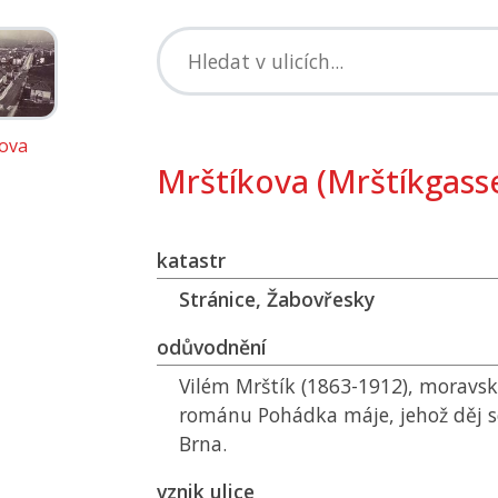
ova
Mrštíkova (Mrštíkgass
katastr
Stránice, Žabovřesky
odůvodnění
Vilém Mrštík (1863-1912), moravsk
románu Pohádka máje, jehož děj s
Brna.
vznik ulice