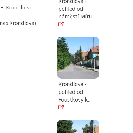
Krondlova -
nes Krondlova
pohled od
náměstí Míru...
dnes Krondlova)
Krondlova -
pohled od
Foustkovy k...