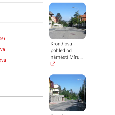
se)
Krondlova -
ova
pohled od
náměstí Míru...
ova