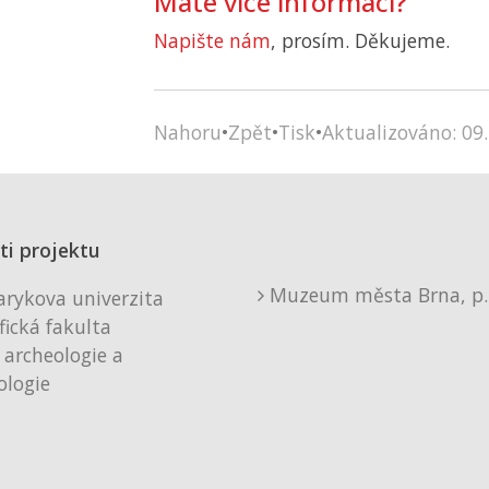
Máte více informací?
Napište nám
, prosím. Děkujeme.
Nahoru
•
Zpět
•
Tisk
•
Aktualizováno: 09.
ti projektu
Muzeum města Brna, p. 
rykova univerzita
fická fakulta
 archeologie a
logie