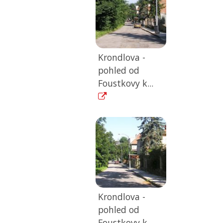
Krondlova -
pohled od
Foustkovy k...
Krondlova -
pohled od
Foustkovy k...