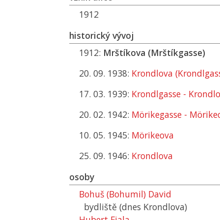
1912
historický vývoj
1912:
Mrštíkova (Mrštíkgasse)
20. 09. 1938:
Krondlova (Krondlgas
17. 03. 1939:
Krondlgasse - Krondl
20. 02. 1942:
Mörikegasse - Mörike
10. 05. 1945:
Mörikeova
25. 09. 1946:
Krondlova
osoby
Bohuš (Bohumil) David
bydliště (dnes Krondlova)
Hubert Fiala