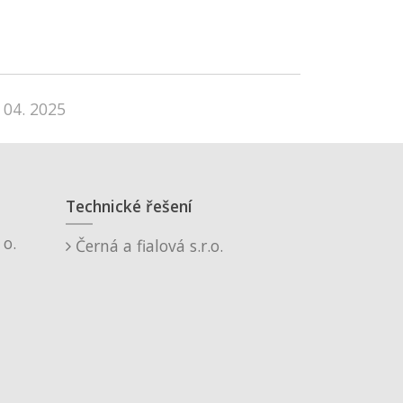
 04. 2025
Technické řešení
o.
Černá a fialová s.r.o.