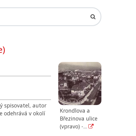
e)
ý spisovatel, autor
Krondlova a
e odehrává v okolí
Březinova ulice
(vpravo) -...