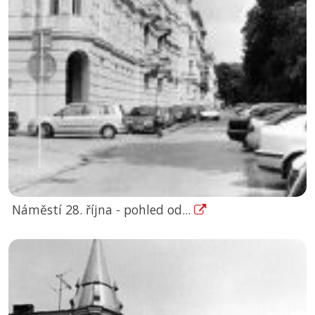
Náměstí 28. října - pohled od...