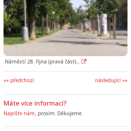
Náměstí 28. října (pravá část)...
«« předchozí
následující »»
Máte více informací?
Napište nám
, prosím. Děkujeme.