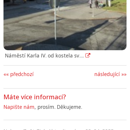
Náměstí Karla IV. od kostela sv....
«« předchozí
následující »»
Máte více informací?
Napište nám
, prosím. Děkujeme.