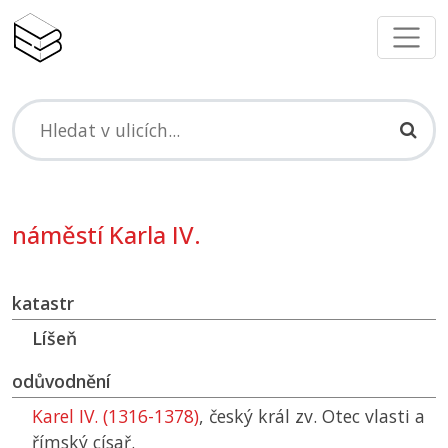
náměstí Karla IV.
katastr
Líšeň
odůvodnění
Karel IV. (1316-1378)
, český král zv. Otec vlasti a
římský císař.