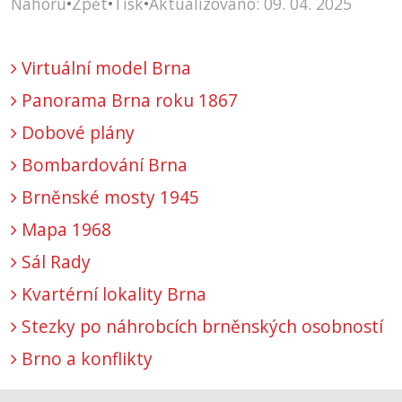
Nahoru
•
Zpět
•
Tisk
•
Aktualizováno: 09. 04. 2025
Virtuální model Brna
Panorama Brna roku 1867
Dobové plány
Bombardování Brna
Brněnské mosty 1945
Mapa 1968
Sál Rady
Kvartérní lokality Brna
Stezky po náhrobcích brněnských osobností
Brno a konflikty