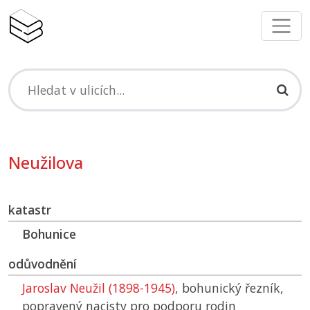
Neužilova
katastr
Bohunice
odůvodnění
Jaroslav Neužil (1898-1945)
, bohunický řezník,
popravený nacisty pro podporu rodin