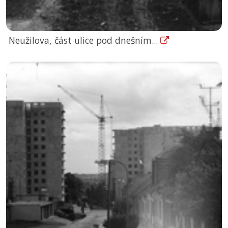
Neužilova, část ulice pod dnešním...