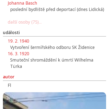
Johanna Basch
poslední bydliště před deportací (dnes Lidická)
další osoby (75)...
události
19. 2. 1940
Vytvoření šermířského odboru
SK
Židenice
16. 3. 1920
Smuteční shromáždění k úmrtí Wilhelma
Türka
autor
Fl