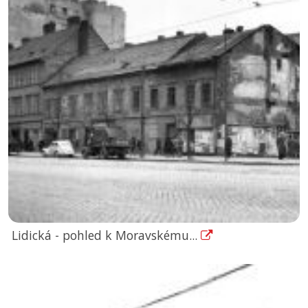
Lidická - pohled k Moravskému...