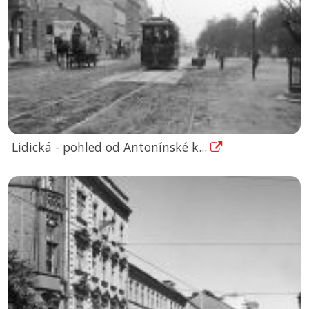
Lidická - pohled od Antonínské k...