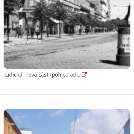
Lidická - levá část (pohled od...