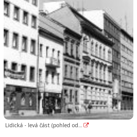
Lidická - levá část (pohled od...