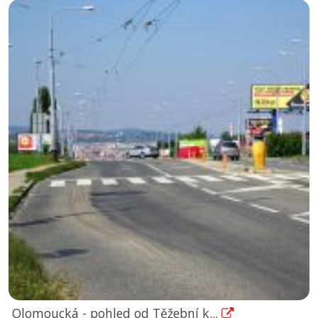
Olomoucká - pohled od Těžební k...