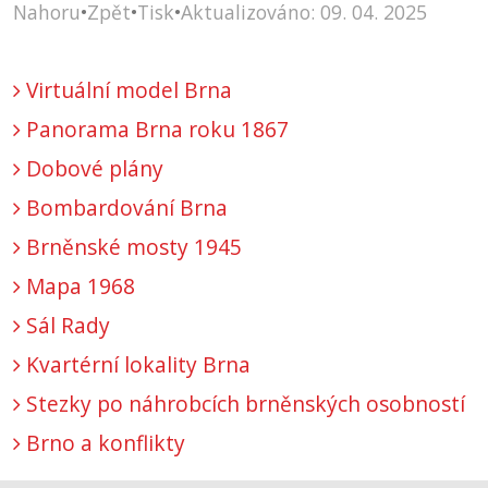
Nahoru
•
Zpět
•
Tisk
•
Aktualizováno: 09. 04. 2025
Virtuální model Brna
Panorama Brna roku 1867
Dobové plány
Bombardování Brna
Brněnské mosty 1945
Mapa 1968
Sál Rady
Kvartérní lokality Brna
Stezky po náhrobcích brněnských osobností
Brno a konflikty