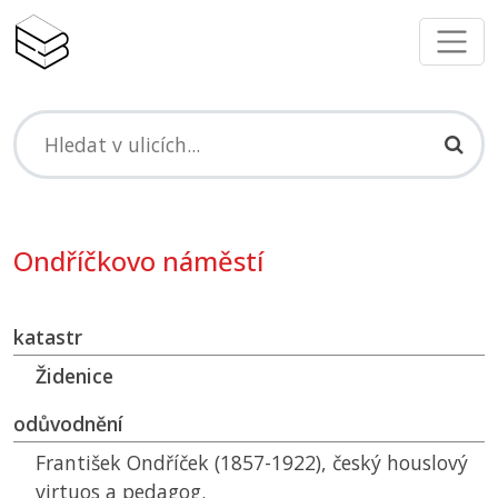
Ondříčkovo náměstí
katastr
Židenice
odůvodnění
František Ondříček (1857-1922), český houslový
virtuos a pedagog.