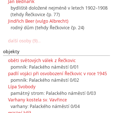
Jan Bednařík
bydliště doložené nejméně v letech 1902–1908
(tehdy Řečkovice čp. 77)
Jindřich Beer (vulgo Albrecht)
rodný dům (tehdy Řečkovice čp. 24)
další osoby (9)...
objekty
oběti světových válek z Řečkovic
pomník: Palackého náměstí 0/01
padlí vojáci při osvobození Řečkovic v roce 1945
pomník: Palackého náměstí 0/02
Lípa Svobody
památný strom: Palackého náměstí 0/03
Varhany kostela sv. Vavřince
varhany: Palackého náměstí 0/04
misijní kříž