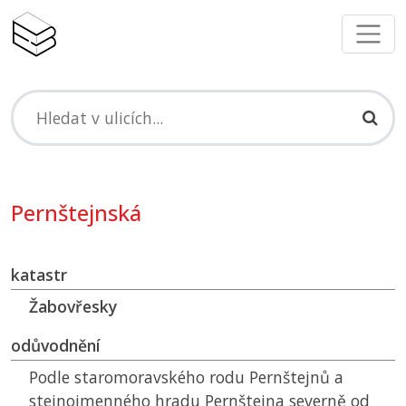
Pernštejnská
katastr
Žabovřesky
odůvodnění
Podle staromoravského rodu Pernštejnů a
stejnojmenného hradu Pernštejna severně od