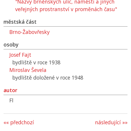
"Názvy brněnských ulic, náměstí a jiných
veřejných prostranství v proměnách času"
městská část
Brno-Žabovřesky
osoby
Josef Fajt
bydliště v roce 1938
Miroslav Ševela
bydliště doložené v roce 1948
autor
Fl
«« předchozí
následující »»