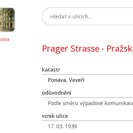
kova
Prager Strasse - Pražs
katastr
Ponava, Veveří
odůvodnění
Podle směru výpadové komunikace
vznik ulice
17. 03. 1939