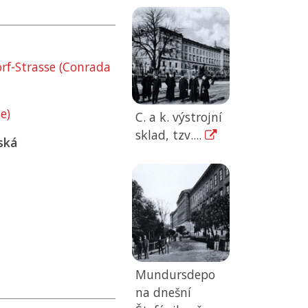
f-Strasse (Conrada
e)
C. a k. výstrojní
sklad, tzv....
ská
Mundursdepo
na dnešní