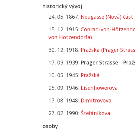
historický vývoj
24. 05. 1867:
Neugasse (Nová) část
15. 12. 1915:
Conrad-von-Hötzendor
von Hötzendorfa)
30. 12. 1918:
Pražská (Prager Strass
17. 03. 1939:
Prager Strasse - Praž
10. 05. 1945:
Pražská
25. 09. 1946:
Eisenhowerova
17. 08. 1948:
Dimitrovova
27. 02. 1990:
Štefánikova
osoby