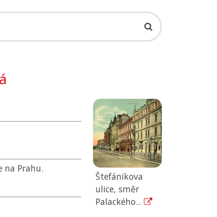
ká
 na Prahu.
Štefánikova
ulice, směr
Palackého...