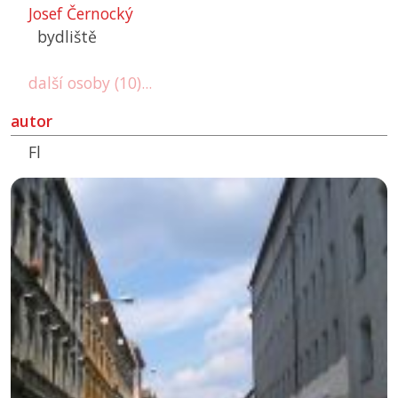
Josef Černocký
bydliště
další osoby (10)...
autor
Fl