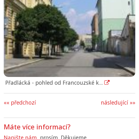
Přadlácká - pohled od Francouzské k...
«« předchozí
následující »»
Máte více informací?
Napište nám
, prosím. Děkujeme.