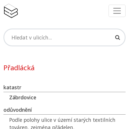
Přadlácká
katastr
Zábrdovice
odůvodnění
Podle polohy ulice v území starých textilních
továren, zejména přádelen.