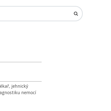
lékař, jehnický
iagnostiku nemocí