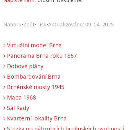
Napište nám
, prosím. Děkujeme.
Nahoru
•
Zpět
•
Tisk
•
Aktualizováno: 09. 04. 2025
Virtuální model Brna
Panorama Brna roku 1867
Dobové plány
Bombardování Brna
Brněnské mosty 1945
Mapa 1968
Sál Rady
Kvartérní lokality Brna
Stezky po náhrobcích brněnských osobností