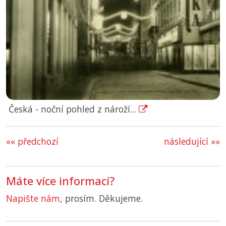
Česká - noční pohled z nároží...
«« předchozí
následující »»
Máte více informací?
Napište nám
, prosím. Děkujeme.