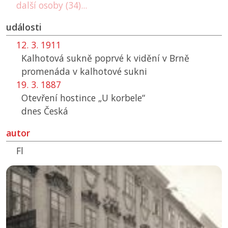
další osoby (34)...
události
12. 3. 1911
Kalhotová sukně poprvé k vidění v Brně
promenáda v kalhotové sukni
19. 3. 1887
Otevření hostince „U korbele“
dnes Česká
autor
Fl