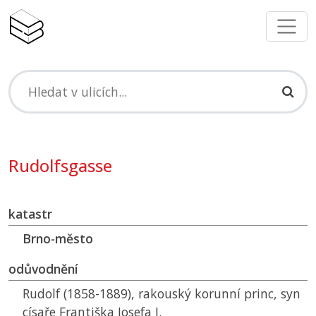
Rudolfsgasse
katastr
Brno-město
odůvodnění
Rudolf (1858-1889), rakouský korunní princ, syn
císaře Františka Josefa I.