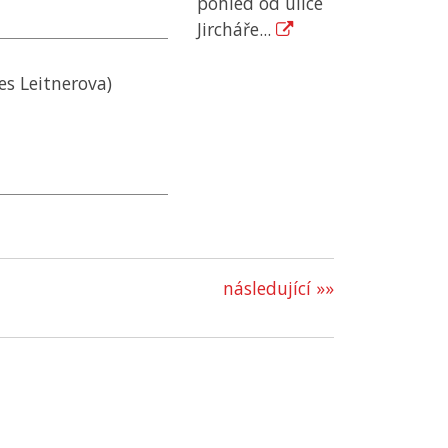
pohled od ulice
Jircháře...
es Leitnerova)
následující »»