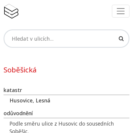
Soběšická
katastr
Husovice, Lesná
odůvodnění
Podle směru ulice z Husovic do sousedních
Soběšic.