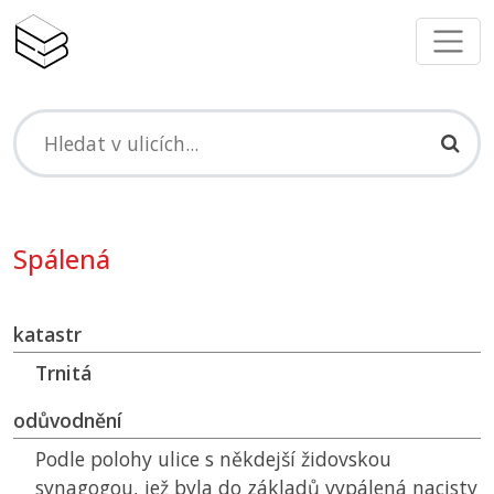
Spálená
katastr
Trnitá
odůvodnění
Podle polohy ulice s někdejší židovskou
synagogou, jež byla do základů vypálená nacisty