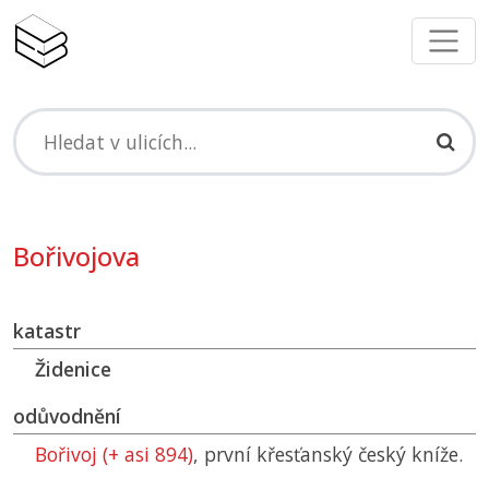
Bořivojova
katastr
Židenice
odůvodnění
Bořivoj (+ asi 894)
, první křesťanský český kníže.