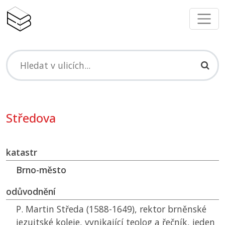
Středova
katastr
Brno-město
odůvodnění
P. Martin Středa (1588-1649), rektor brněnské
jezuitské koleje, vynikající teolog a řečník, jeden