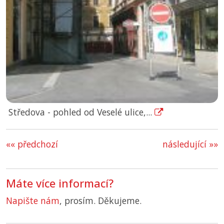
Středova - pohled od Veselé ulice,...
«« předchozí
následující »»
Máte více informací?
Napište nám
, prosím. Děkujeme.