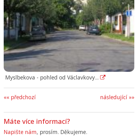
Myslbekova - pohled od Václavkovy...
«« předchozí
následující »»
Máte více informací?
Napište nám
, prosím. Děkujeme.