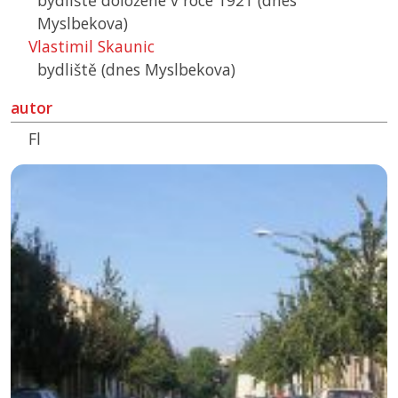
bydliště doložené v roce 1921 (dnes
Myslbekova)
Vlastimil Skaunic
bydliště (dnes Myslbekova)
autor
Fl