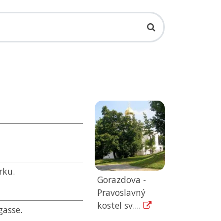
rku.
Gorazdova -
Pravoslavný
kostel sv....
gasse.