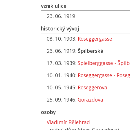
vznik ulice
23. 06. 1919
historický vývoj
08. 10. 1903:
Roseggergasse
23. 06. 1919:
Špilberská
17. 03. 1939:
Spielberggasse - Špil
10. 01. 1940:
Roseggergasse - Rose
10. 05. 1945:
Roseggerova
25. 09. 1946:
Gorazdova
osoby
Vladimír Bělehrad
rodný dům (dnes Gorazdova)