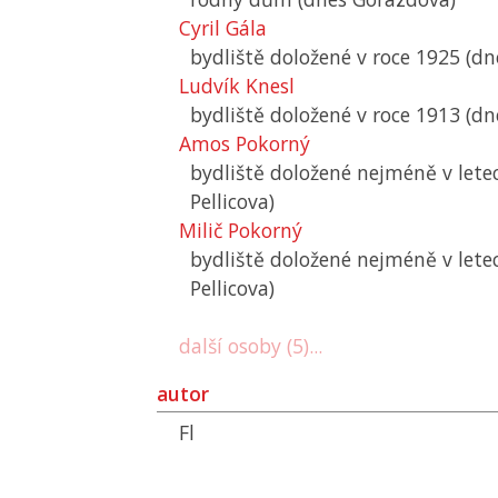
Cyril Gála
bydliště doložené v roce 1925 (dne
Ludvík Knesl
bydliště doložené v roce 1913 (dne
Amos Pokorný
bydliště doložené nejméně v let
Pellicova)
Milič Pokorný
bydliště doložené nejméně v let
Pellicova)
další osoby (5)...
autor
Fl