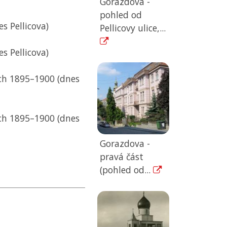
Gorazdova -
pohled od
s Pellicova)
Pellicovy ulice,...
s Pellicova)
ech 1895–1900 (dnes
ech 1895–1900 (dnes
Gorazdova -
pravá část
(pohled od...