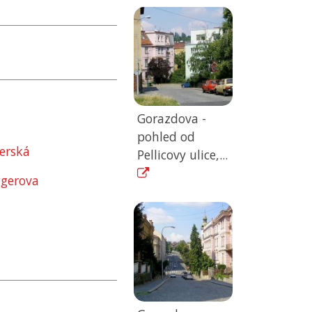
Gorazdova -
pohled od
berská
Pellicovy ulice,...
ggerova