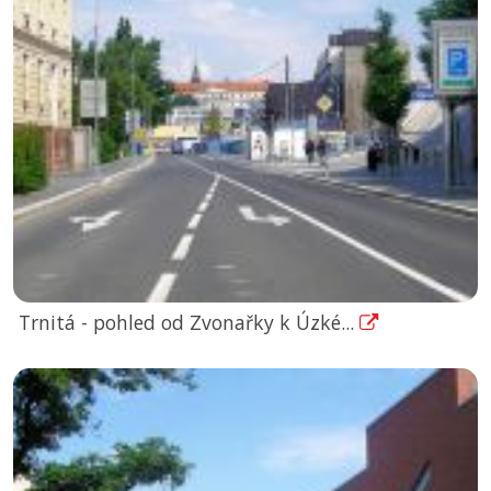
Trnitá - pohled od Zvonařky k Úzké...