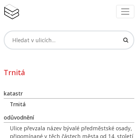
Trnitá
katastr
Trnitá
odůvodnění
Ulice převzala název bývalé předměstské osady,
připomínané v těch částech města od 14. století