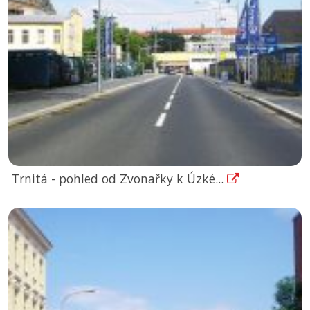
Trnitá - pohled od Zvonařky k Úzké...