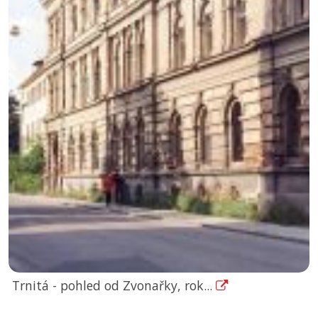
Trnitá - pohled od Zvonařky, rok...