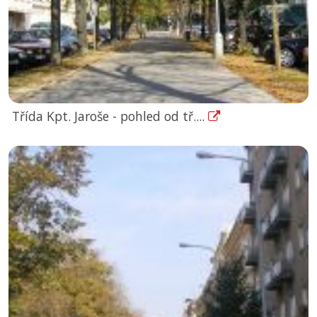
Třída Kpt. Jaroše - pohled od tř....