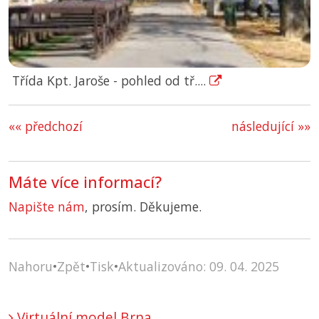
Třída Kpt. Jaroše - pohled od tř....
«« předchozí
následující »»
Máte více informací?
Napište nám
, prosím. Děkujeme.
Nahoru
•
Zpět
•
Tisk
•
Aktualizováno: 09. 04. 2025
Virtuální model Brna