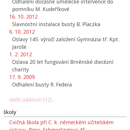
Odhalení dočasné umělecké intervence do
pomníku M. Kudeříkové
16. 10. 2012
Slavnostní instalace busty B. Placzka
6. 10. 2012
Oslavy 145. výročí založení Gymnázia tř. Kpt.
Jaroše
1. 2. 2012
Oslava 20 let fungování Brněnské diecézní
charity
17. 9. 2009
Odhalení busty R. Federa
další události (12)...
školy
Cvičná škola při C. k. německém učitelském
ústavu, Brno, Schmerlingova 45