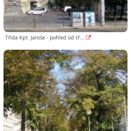
Třída Kpt. Jaroše - pohled od tř....