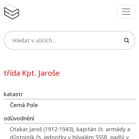
třída Kpt. Jaroše
katastr
Černá Pole
odůvodnění
Otakar Jaroš (1912-1943), kapitán čs. armády a
důstojník čs. jednotky v bývalém SSSR, padlý v