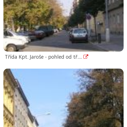
Třída Kpt. Jaroše - pohled od tř....