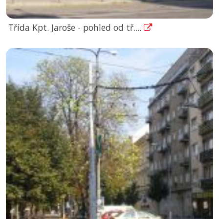
Třída Kpt. Jaroše - pohled od tř....