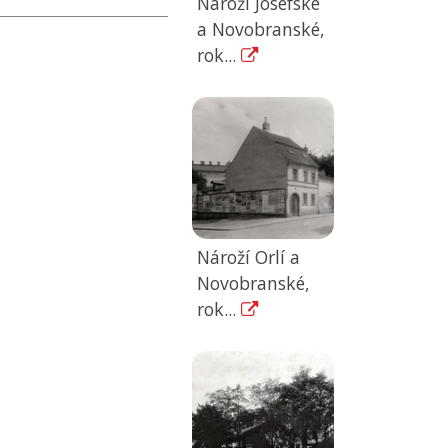
Nároží Josefské
a Novobranské,
rok...
Nároží Orlí a
Novobranské,
rok...