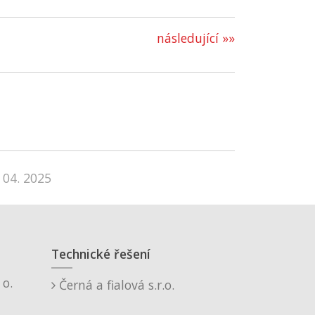
následující »»
 04. 2025
Technické řešení
o.
Černá a fialová s.r.o.