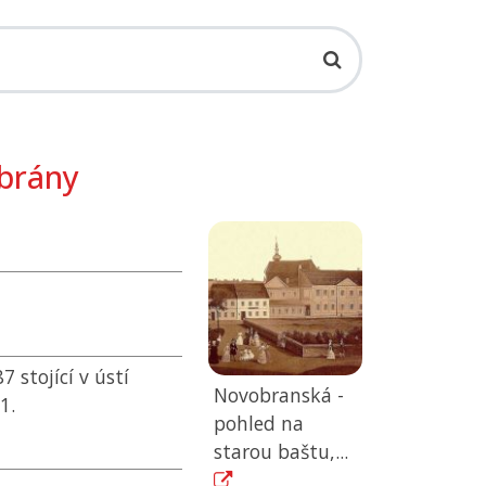
brány
 stojící v ústí
Novobranská -
1.
pohled na
starou baštu,...