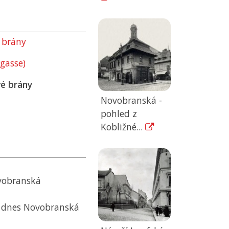
 brány
gasse)
é brány
Novobranská -
pohled z
Kobližné...
ovobranská
, dnes Novobranská