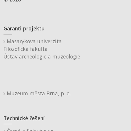
Garanti projektu
Masarykova univerzita
Filozofická fakulta
Ústav archeologie a muzeologie
Muzeum města Brna, p. o.
Technické řešení
Černá a fialová s.r.o.