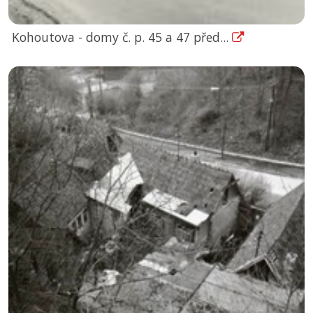
Kohoutova - domy č. p. 45 a 47 před...