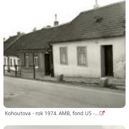
Kohoutova - rok 1974. AMB, fond U5 -...