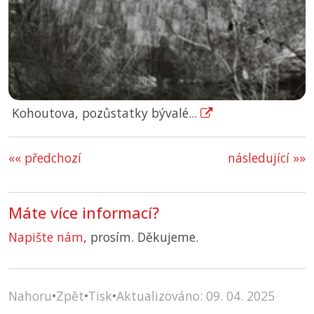
Kohoutova, pozůstatky bývalé...
«« předchozí
následující »»
Máte více informací?
Napište nám
, prosím. Děkujeme.
Nahoru
•
Zpět
•
Tisk
•
Aktualizováno: 09. 04. 2025