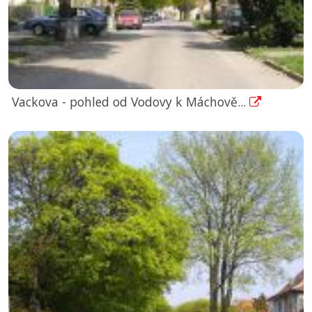
Vackova - pohled od Vodovy k Máchově...