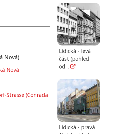
Lidická - levá
á Nová)
část (pohled
od...
lká Nová
f-Strasse (Conrada
Lidická - pravá