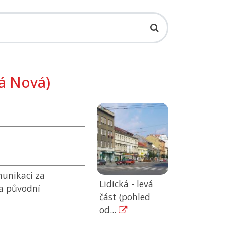
á Nová)
munikaci za
Lidická - levá
a původní
část (pohled
od...