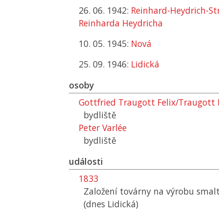
26. 06. 1942:
Reinhard-Heydrich-Str
Reinharda Heydricha
10. 05. 1945:
Nová
25. 09. 1946:
Lidická
osoby
Gottfried Traugott Felix/Traugott
bydliště
Peter Varlée
bydliště
události
1833
Založení továrny na výrobu sma
(dnes Lidická)