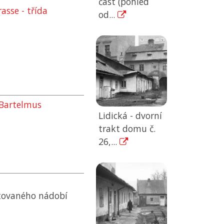
část (pohled
asse - třída
od...
 Bartelmus
Lidická - dvorní
trakt domu č.
26,...
ltovaného nádobí