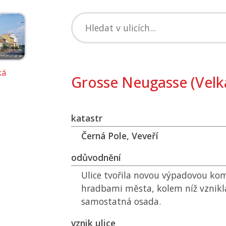
ká
Grosse Neugasse (Velk
katastr
Černá Pole, Veveří
odůvodnění
Ulice tvořila novou výpadovou ko
hradbami města, kolem níž vznikl
samostatná osada.
vznik ulice