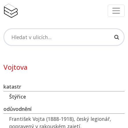
Vojtova
katastr
Štýřice
odůvodnění
František Vojta (1888-1918), český legionář,
popravený v rakouském zajetí.