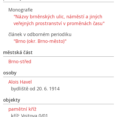
Monografie
"Názvy brněnských ulic, náměstí a jiných
veřejných prostranství v proměnách času"
článek v odborném periodiku
"Brno (okr. Brno-město)"
městská část
Brno-střed
osoby
Alois Havel
bydliště od 20. 6. 1914
objekty
pamětní kříž
kříž: Vojtova 0/01