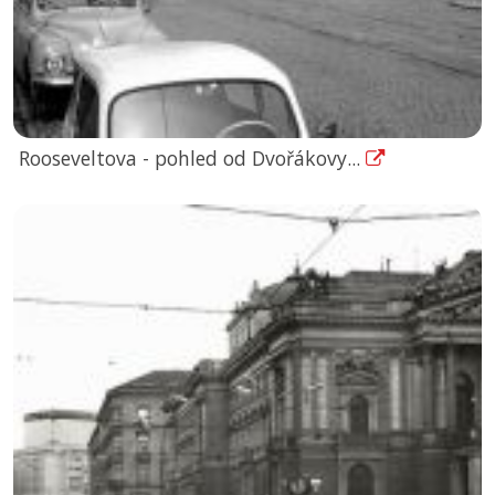
Rooseveltova - pohled od Dvořákovy...