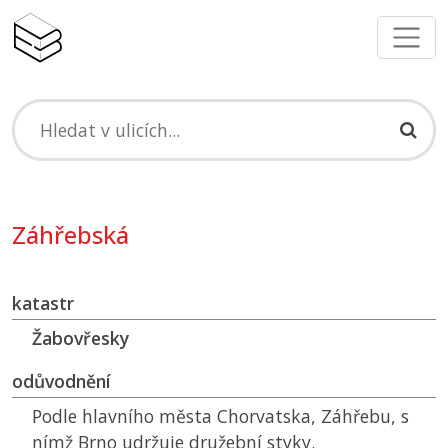
Záhřebská
katastr
Žabovřesky
odůvodnění
Podle hlavního města Chorvatska, Záhřebu, s
nímž Brno udržuje družební styky.