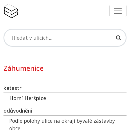
Záhumenice
katastr
Horní Heršpice
odůvodnění
Podle polohy ulice na okraji bývalé zástavby
obce.