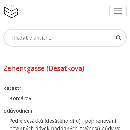
Zehentgasse (Desátková)
katastr
Komárov
odůvodnění
Podle desátků (desátého dílu) - pojmenování
povinných dávek poddaných z výnosů půdy ve