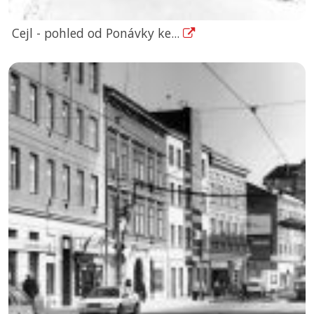
Cejl - pohled od Ponávky ke...