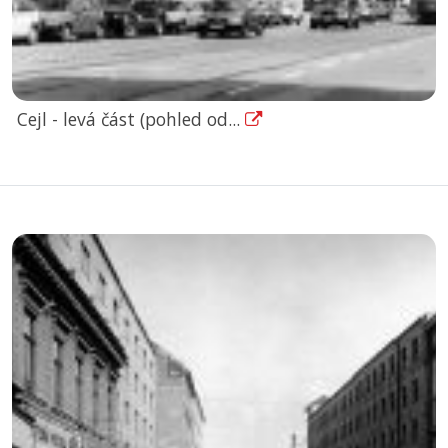
Cejl - levá část (pohled od...