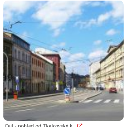
Cejl - pohled od Tkalcovské k...