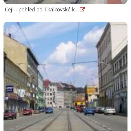
Cejl - pohled od Tkalcovské k...