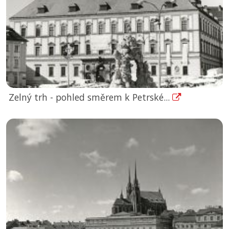
Zelný trh - pohled směrem k Petrské...