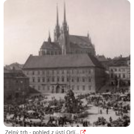
Zelný trh - pohled z ústí Orlí...