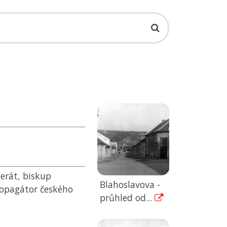
terát, biskup
Blahoslavova -
propagátor českého
průhled od...