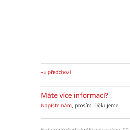
«« předchozí
Máte více informací?
Napište nám
, prosím. Děkujeme.
Nahoru
•
Zpět
•
Tisk
•
Aktualizováno: 09.