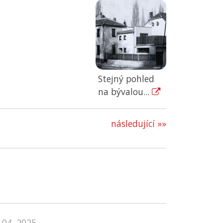
Stejný pohled
na bývalou...
následující »»
 04. 2025