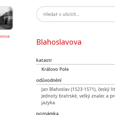
avova
Blahoslavova
katastr
Královo Pole
odůvodnění
Jan Blahoslav (1523-1571), český li
Jednoty bratrské, velký znalec a 
jazyka.
poznámka