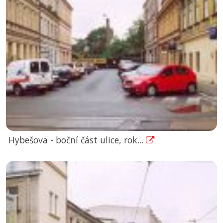
Hybešova - boční část ulice, rok...