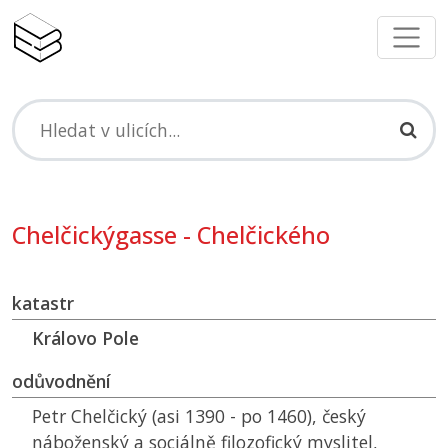
Chelčickýgasse - Chelčického
katastr
Královo Pole
odůvodnění
Petr Chelčický (asi 1390 - po 1460), český
náboženský a sociálně filozofický myslitel,