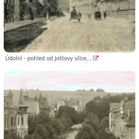
Údolní - pohled od Joštovy ulice,...