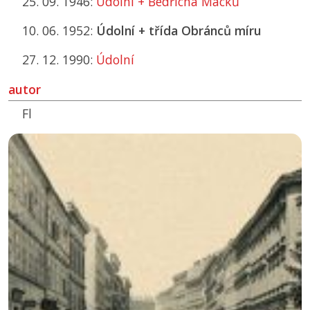
25. 09. 1946:
Údolní + Bedřicha Macků
10. 06. 1952:
Údolní + třída Obránců míru
27. 12. 1990:
Údolní
autor
Fl