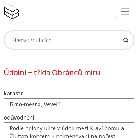
Údolní + třída Obránců míru
katastr
Brno-město, Veveří
odůvodnění
Podle polohy ulice v údolí mezi Kraví horou a
Žlutým kopcem + pojmenování na počest