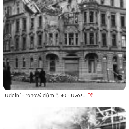
Údolní - rohový dům č. 40 - Úvoz...