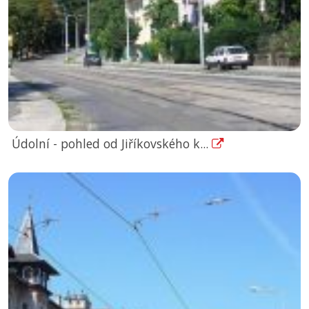
Údolní - pohled od Jiříkovského k...