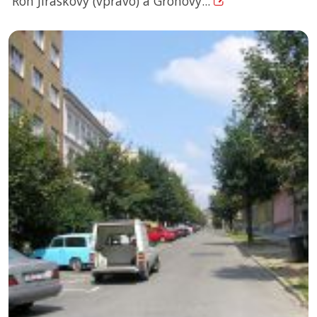
Roh Jiráskovy (vpravo) a Grohovy...