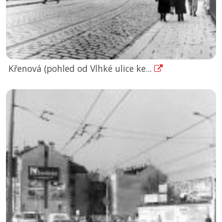
Křenová (pohled od Vlhké ulice ke...