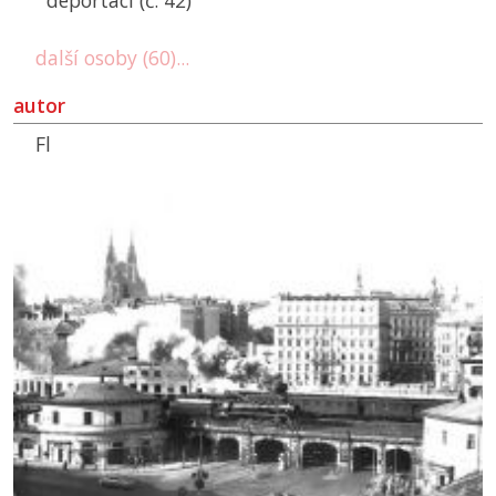
deportací (č. 42)
další osoby (60)...
autor
Fl