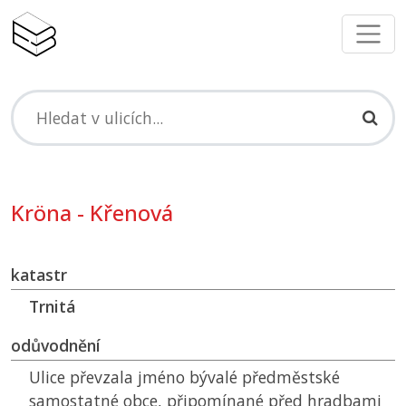
Kröna - Křenová
katastr
Trnitá
odůvodnění
Ulice převzala jméno bývalé předměstské
samostatné obce, připomínané před hradbami