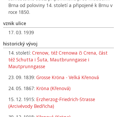
Brna od poloviny 14. století a připojené k Brnu v
roce 1850.
vznik ulice
17. 03. 1939
historický vývoj
14. století:
Crenow, též Crenowa či Crena, část
též Schutta i Šuta, Mautbrunngasse i
Mautprunngasse
23. 09. 1839:
Grosse Kröna - Velká Křenová
24. 05. 1867:
Kröna (Křenová)
15. 12. 1915:
Erzherzog-Friedrich-Strasse
(Arcivévody Bedřicha)