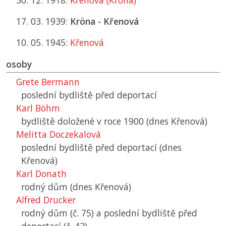
30. 12. 1918:
Křenová (Kröna)
17. 03. 1939:
Kröna - Křenová
10. 05. 1945:
Křenová
osoby
Grete Bermann
poslední bydliště před deportací
Karl Böhm
bydliště doložené v roce 1900 (dnes Křenová)
Melitta Doczekalová
poslední bydliště před deportací (dnes
Křenová)
Karl Donath
rodný dům (dnes Křenová)
Alfred Drucker
rodný dům (č. 75) a poslední bydliště před