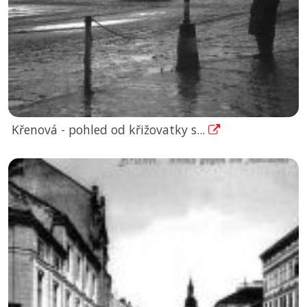
Křenová - pohled od křižovatky s...