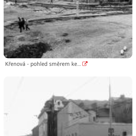
Křenová - pohled směrem ke...