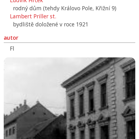
Ludvík Hrček
rodný dům (tehdy Královo Pole, Křižní 9)
Lambert Priller st.
bydliště doložené v roce 1921
autor
Fl