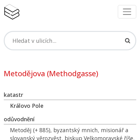
Metodějova (Methodgasse)
katastr
Královo Pole
odůvodnění
Metoděj (+ 885), byzantský mnich, misionář a
slovanský věrozvěst, biskup Velkomoravské říše.